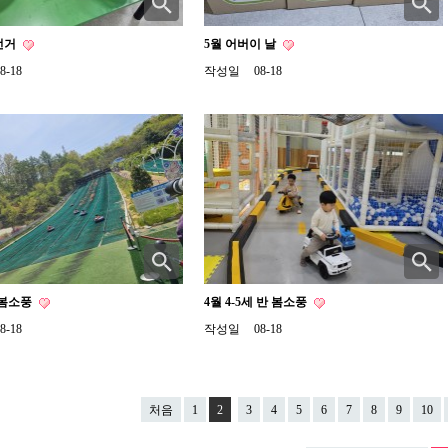
 선거
5월 어버이 날
8-18
작성일
08-18
세 봄소풍
4월 4-5세 반 봄소풍
8-18
작성일
08-18
처음
1
2
3
4
5
6
7
8
9
10