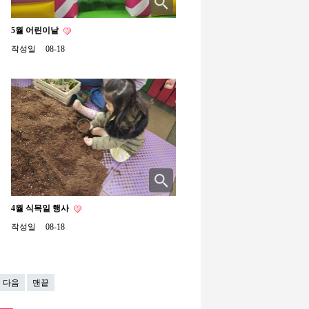
5월 어린이날
작성일
08-18
4월 식목일 행사
작성일
08-18
다음
맨끝