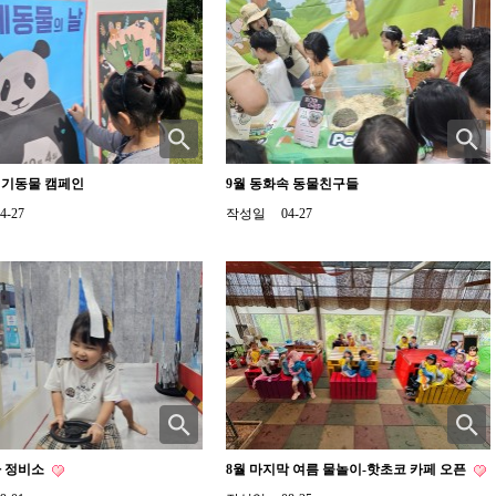
위기동물 캠페인
9월 동화속 동물친구들
4-27
작성일
04-27
카 정비소
8월 마지막 여름 물놀이-핫초코 카페 오픈