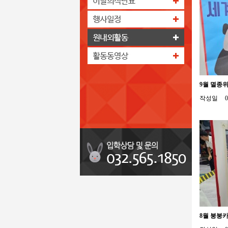
9월 멸종
작성일
0
8월 붕붕