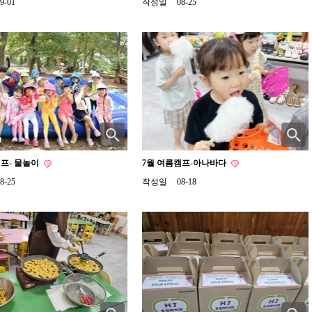
9-01
작성일
08-25
캠프- 물놀이
7월 여름캠프-아나바다
8-25
작성일
08-18