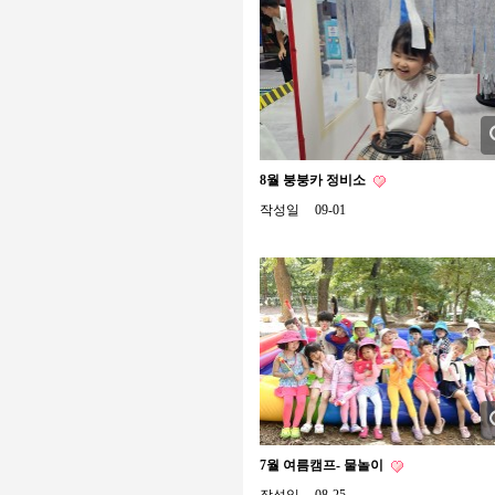
8월 붕붕카 정비소
작성일
09-01
7월 여름캠프- 물놀이